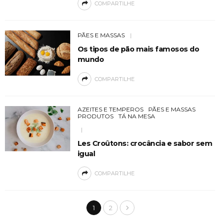
COMPARTILHE
PÃES E MASSAS
Os tipos de pão mais famosos do
mundo
COMPARTILHE
AZEITES E TEMPEROS
PÃES E MASSAS
PRODUTOS
TÁ NA MESA
Les Croûtons: crocância e sabor sem
igual
COMPARTILHE
1
2