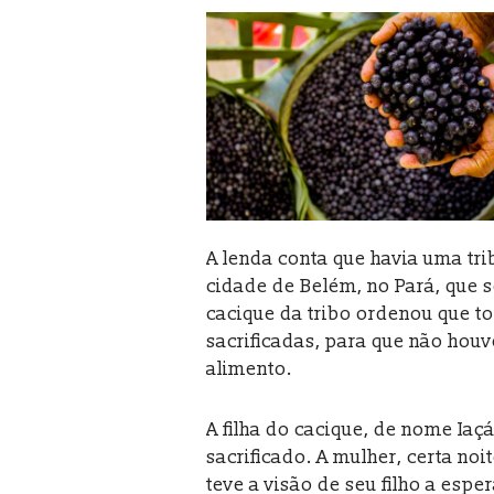
A lenda conta que havia uma tri
cidade de Belém, no Pará, que s
cacique da tribo ordenou que t
sacrificadas, para que não hou
alimento.
A filha do cacique, de nome Iaçá
sacrificado. A mulher, certa noi
teve a visão de seu filho a esp