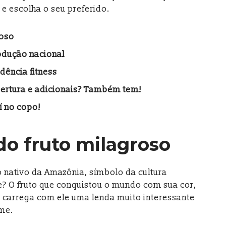
 e escolha o seu preferido.
roso
odução nacional
dência fitness
ertura e adicionais? Também tem!
í no copo!
 do fruto milagroso
o nativo da Amazônia, símbolo da cultura
te? O fruto que conquistou o mundo com sua cor,
e carrega com ele uma lenda muito interessante
me.