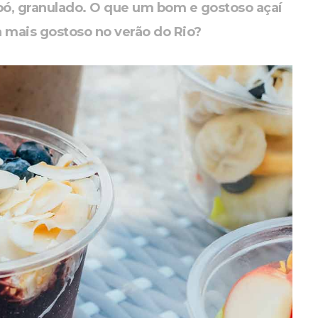
m pó, granulado. O que um bom e gostoso açaí
a mais gostoso no verão do Rio?