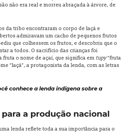
isão não era real e morreu abraçada à árvore, de
s da tribo encontraram o corpo de Iaçá e
abertos admiravam um cacho de pequenos frutos
pediu que colhessem os frutos, e descobriu que o
tar a todos. O sacrifício das crianças foi
à fruta o nome de açaí, que significa em
tupy
“fruta
me “Iaçá”, a protagonista da lenda, com as letras
ocê conhece a lenda indígena sobre a
 para a produção nacional
uma lenda reflete toda a sua importância para o