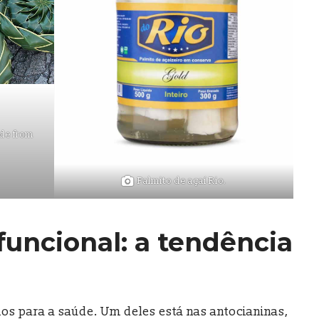
de from
Palmito de açaí Rio.
uncional: a tendência
ios para a saúde. Um deles está nas antocianinas,