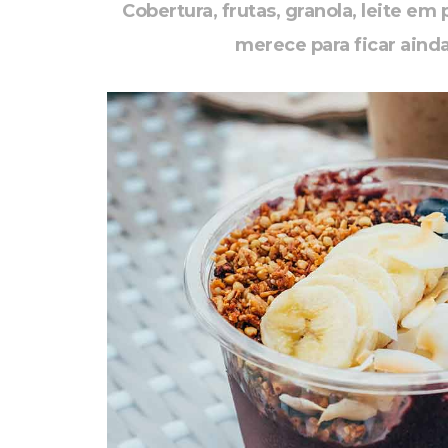
Cobertura, frutas, granola, leite e
merece para ficar aind