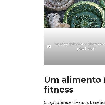
Hand made basket and bowls ma
palm leaves
Um alimento f
fitness
O açaí oferece diversos benefíc