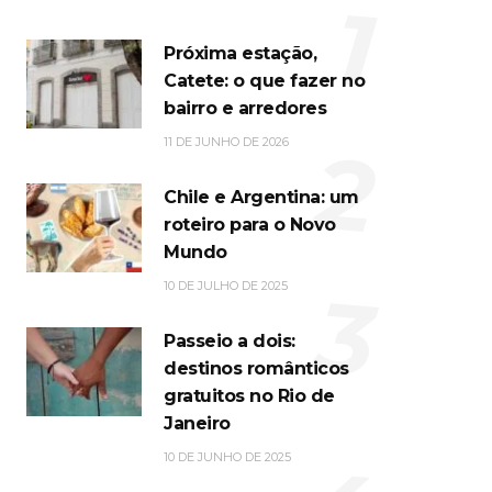
1
Próxima estação,
Catete: o que fazer no
bairro e arredores
2
11 DE JUNHO DE 2026
Chile e Argentina: um
roteiro para o Novo
Mundo
3
10 DE JULHO DE 2025
Passeio a dois:
destinos românticos
gratuitos no Rio de
Janeiro
10 DE JUNHO DE 2025