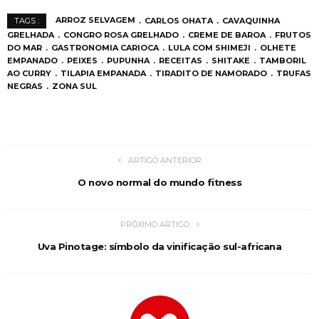
ARROZ SELVAGEM
CARLOS OHATA
CAVAQUINHA
TAGS :
GRELHADA
CONGRO ROSA GRELHADO
CREME DE BAROA
FRUTOS
DO MAR
GASTRONOMIA CARIOCA
LULA COM SHIMEJI
OLHETE
EMPANADO
PEIXES
PUPUNHA
RECEITAS
SHITAKE
TAMBORIL
AO CURRY
TILAPIA EMPANADA
TIRADITO DE NAMORADO
TRUFAS
NEGRAS
ZONA SUL
ARTIGO ANTERIOR
O novo normal do mundo fitness
PRÓXIMO ARTIGO
Uva Pinotage: símbolo da vinificação sul-africana