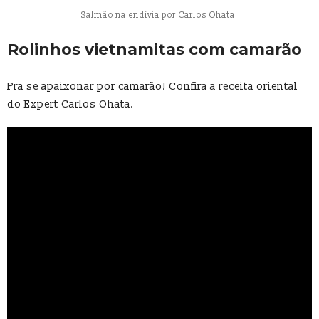
Salmão na endívia por Carlos Ohata.
Rolinhos vietnamitas com camarão
Pra se apaixonar por camarão! Confira a receita oriental
do Expert Carlos Ohata.