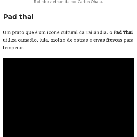
Rolinho vietnamita por Carlos Ohata.
Pad thai
Um prato que é um ícone cultural da Tailândia, o
Pad Thai
utiliza camarão, lula, molho de ostras e
ervas frescas
para
temperar.