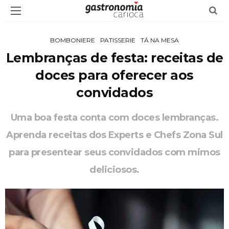
BOMBONIERE
PATISSERIE
TÁ NA MESA
Lembranças de festa: receitas de
doces para oferecer aos
convidados
Uma boa festa conta com doces lembranças.
Aprenda receitas dos Experts e Chefs Zona Sul
para presentear seus convidados com mimos
deliciosos.