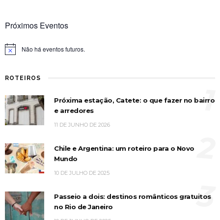
Próximos Eventos
Não há eventos futuros.
Notice
ROTEIROS
1
Próxima estação, Catete: o que fazer no bairro
e arredores
11 DE JUNHO DE 2026
2
Chile e Argentina: um roteiro para o Novo
Mundo
10 DE JULHO DE 2025
3
Passeio a dois: destinos românticos gratuitos
no Rio de Janeiro