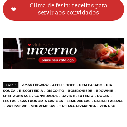
Clima de festa: receitas para
servir aos convidados
AMANTEIGADO
ATELIE DOCE
BEM CASADO
BIA
TAGS :
SOUZA
BISCOITEIRIA
BISCOITO
BOMBONIERE
BROWNIE
CHEF ZONA SUL
CONVIDADOS
DAVID ELEUTÉRIO
DOCES
FESTAS
GASTRONOMIA CARIOCA
LEMBRANCAS
PALHA ITALIANA
PATISSERIE
SOBREMESAS
TATIANA ALVARENGA
ZONA SUL