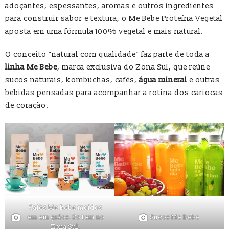
adoçantes, espessantes, aromas e outros ingredientes
para construir sabor e textura, o Me Bebe Proteína Vegetal
aposta em uma fórmula 100% vegetal e mais natural.
O conceito “natural com qualidade” faz parte de toda a
linha Me Bebe
, marca exclusiva do Zona Sul, que reúne
sucos naturais, kombuchas, cafés,
água mineral
e outras
bebidas pensadas para acompanhar a rotina dos cariocas
de coração.
Cafés Me Bebe moídos
em em grãos. Só tem no
Sucos Me Bebe
Zona Sul.