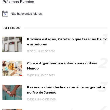
Próximos Eventos
Não há eventos futuros.
Notice
ROTEIROS
1
Próxima estação, Catete: o que fazer no bairro
e arredores
11 DE JUNHO DE 2026
2
Chile e Argentina: um roteiro para o Novo
Mundo
10 DE JULHO DE 2025
3
Passeio a dois: destinos românticos gratuitos
no Rio de Janeiro
10 DE JUNHO DE 2025