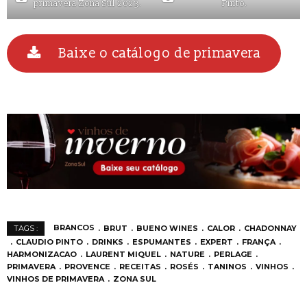
primavera Zona Sul 2023.
Pinto.
Baixe o catálogo de primavera
BRANCOS
BRUT
BUENO WINES
CALOR
CHADONNAY
TAGS :
CLAUDIO PINTO
DRINKS
ESPUMANTES
EXPERT
FRANÇA
HARMONIZACAO
LAURENT MIQUEL
NATURE
PERLAGE
PRIMAVERA
PROVENCE
RECEITAS
ROSÉS
TANINOS
VINHOS
VINHOS DE PRIMAVERA
ZONA SUL