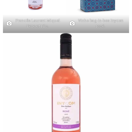
Francês Laurent Miquel
Vinho bag-in-box Inycon
Pere et Fils.
rosé.