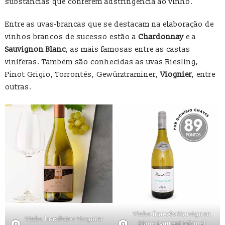
substâncias que conferem adstringência ao vinho.
Entre as uvas-brancas que se destacam na elaboração de
vinhos brancos de sucesso estão a
Chardonnay
e a
Sauvignon Blanc
, as mais famosas entre as castas
viníferas. Também são conhecidas as uvas Riesling,
Pinot Grigio, Torrontés, Gewürztraminer,
Viognier
, entre
outras.
Vinho francês Sauvignon
Vinho brasileiro Viognier
Blanc Laurent Miquel