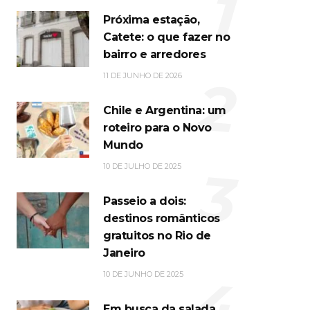
1
Próxima estação,
Catete: o que fazer no
bairro e arredores
2
11 DE JUNHO DE 2026
Chile e Argentina: um
roteiro para o Novo
Mundo
3
10 DE JULHO DE 2025
Passeio a dois:
destinos românticos
gratuitos no Rio de
Janeiro
4
10 DE JUNHO DE 2025
Em busca da salada