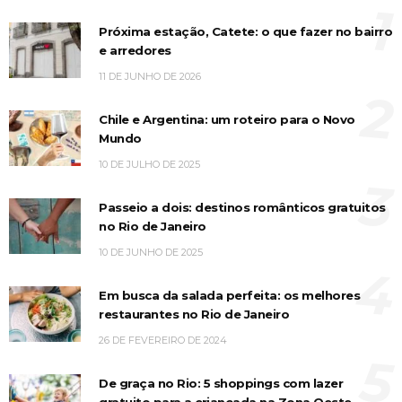
1
Próxima estação, Catete: o que fazer no bairro
e arredores
11 DE JUNHO DE 2026
2
Chile e Argentina: um roteiro para o Novo
Mundo
10 DE JULHO DE 2025
3
Passeio a dois: destinos românticos gratuitos
no Rio de Janeiro
10 DE JUNHO DE 2025
4
Em busca da salada perfeita: os melhores
restaurantes no Rio de Janeiro
26 DE FEVEREIRO DE 2024
5
De graça no Rio: 5 shoppings com lazer