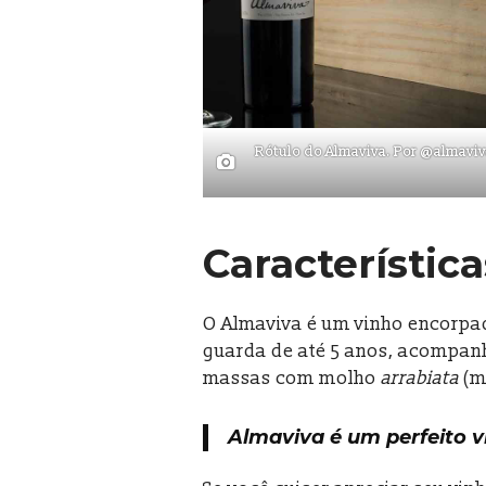
Rótulo do Almaviva. Por @almavi
Característic
O Almaviva é um vinho encorpado
guarda de até 5 anos, acompan
massas com molho
arrabiata
(m
Almaviva é um perfeito v