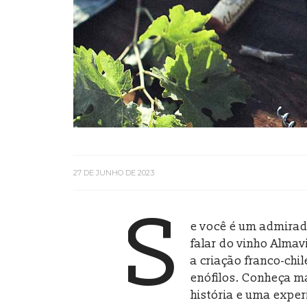
27 DE JUNHO DE 2023
S
e você é um admirad
falar do vinho Almav
a criação franco-chi
enófilos. Conheça ma
história e uma expe