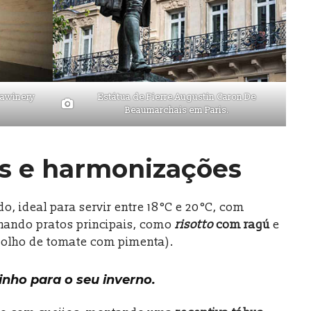
vawinery
Estátua de Pierre Augustin Caron De
Beaumarchais em Paris.
as e harmonizações
, ideal para servir entre 18 °C e 20 °C, com
hando pratos principais, como
risotto
com ragú
e
olho de tomate com pimenta).
inho para o seu inverno.