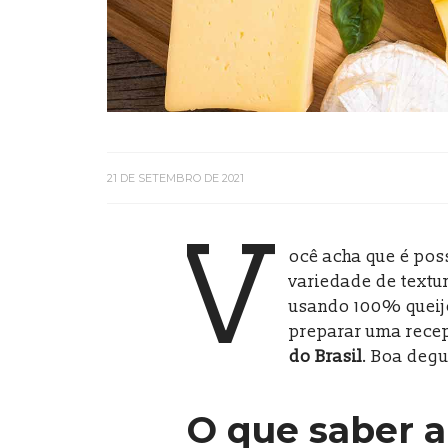
21 DE SETEMBRO DE 2021
V
ocê acha que é pos
variedade de textu
usando 100% queijo
preparar uma recep
do Brasil
. Boa deg
O que saber 