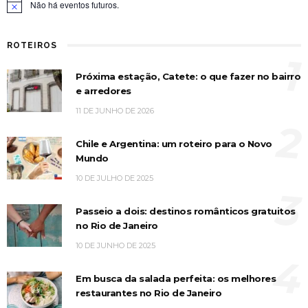
Não há eventos futuros.
Notice
ROTEIROS
1
Próxima estação, Catete: o que fazer no bairro
e arredores
11 DE JUNHO DE 2026
2
Chile e Argentina: um roteiro para o Novo
Mundo
10 DE JULHO DE 2025
3
Passeio a dois: destinos românticos gratuitos
no Rio de Janeiro
10 DE JUNHO DE 2025
4
Em busca da salada perfeita: os melhores
restaurantes no Rio de Janeiro