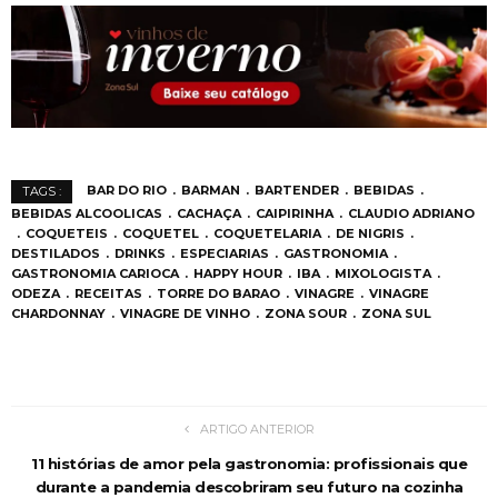
BAR DO RIO
BARMAN
BARTENDER
BEBIDAS
TAGS :
BEBIDAS ALCOOLICAS
CACHAÇA
CAIPIRINHA
CLAUDIO ADRIANO
COQUETEIS
COQUETEL
COQUETELARIA
DE NIGRIS
DESTILADOS
DRINKS
ESPECIARIAS
GASTRONOMIA
GASTRONOMIA CARIOCA
HAPPY HOUR
IBA
MIXOLOGISTA
ODEZA
RECEITAS
TORRE DO BARAO
VINAGRE
VINAGRE
CHARDONNAY
VINAGRE DE VINHO
ZONA SOUR
ZONA SUL
ARTIGO ANTERIOR
11 histórias de amor pela gastronomia: profissionais que
durante a pandemia descobriram seu futuro na cozinha