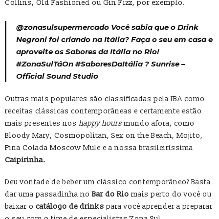
Collins, Old Fashioned ou Gin Fizz, por exemplo.
@zonasulsupermercado
Você sabia que o Drink
Negroni foi criando na Itália? Faça o seu em casa e
aproveite os Sabores da Itália no Rio!
#ZonaSulTáOn
#SaboresDaItália
? Sunrise –
Official Sound Studio
Outras mais populares são classificadas pela IBA como
receitas clássicas contemporâneas e certamente estão
mais presentes nos
happy hours
mundo afora, como
Bloody Mary, Cosmopolitan, Sex on the Beach, Mojito,
Pina Colada Moscow Mule e a nossa brasileiríssima
Caipirinha.
Deu vontade de beber um clássico contemporâneo? Basta
dar uma passadinha no
Bar do Rio
mais perto do você ou
baixar o
catálogo de drinks
para você aprender a preparar
o seu com o time de especialistas Zona Sul.