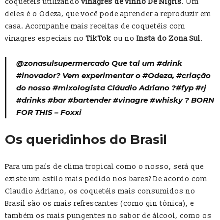
coquetéis utilizando
vinagres de vinho De Nigris
. Um
deles é o Odeza, que você pode aprender a reproduzir em
casa. Acompanhe mais receitas de coquetéis com
vinagres especiais no
TikTok
ou no
Insta do Zona Sul
.
@zonasulsupermercado
Que tal um
#drink
#inovador?
Vem experimentar o
#Odeza
,
#criação
do nosso
#mixologista
Cláudio Adriano ?
#fyp
#rj
#drinks
#bar
#bartender
#vinagre
#whisky
? BORN
FOR THIS – Foxxi
Os queridinhos do Brasil
Para um país de clima tropical como o nosso, será que
existe um estilo mais pedido nos bares? De acordo com
Claudio Adriano, os coquetéis mais consumidos no
Brasil são os mais refrescantes (como gin tônica), e
também os mais pungentes no sabor de álcool, como os