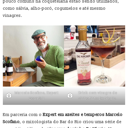
pouco comuns na coquetelaria estão sendo utilizados,
como sálvia, alho-poró, cogumelos e até mesmo
vinagres.
Marcelo Scofano, Expert
Drink com vinagre de
Zona Sul
vinho tinto De Nigris.
Em parceria com o
Expert em azeites e temperos Marcelo
Scofano
, o mixologista do Bar do Rio criou uma série de