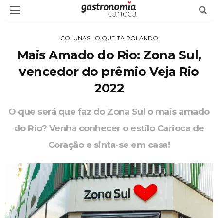
COLUNAS
O QUE TÁ ROLANDO
Mais Amado do Rio: Zona Sul,
vencedor do prêmio Veja Rio
2022
O que será que faz do Zona Sul o mais amado
do Rio? Venha conhecer o estilo Carioca de
Coração e sinta-se em casa!