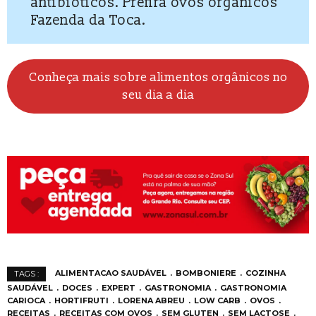
antibióticos. Prefira ovos orgânicos
Fazenda da Toca.
Conheça mais sobre alimentos orgânicos no
seu dia a dia
ALIMENTACAO SAUDÁVEL
BOMBONIERE
COZINHA
TAGS :
SAUDÁVEL
DOCES
EXPERT
GASTRONOMIA
GASTRONOMIA
CARIOCA
HORTIFRUTI
LORENA ABREU
LOW CARB
OVOS
RECEITAS
RECEITAS COM OVOS
SEM GLUTEN
SEM LACTOSE