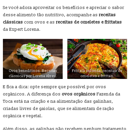
Se você adora aproveitar os benefícios e apreciar o sabor
desse alimento tão nutritivo, acompanhe as
receitas
clássicas
com ovos e as
receitas de omeletes e frittatas
da Expert Lorena.
Ovos beneditinos. Receitas
Frittata colorida, receitas de
clássicas por Lorena Abreu.
omeletes e fritttas.
E fica a dica: opte sempre que possível por ovos
orgânicos. A diferença dos
ovos orgânicos
Fazenda da
Toca está na criação e na alimentação das galinhas,
criadas livres de gaiolas, que se alimentam de ração
orgânica e vegetal.
Além disso, as galinhas não recebem nenhum tratamento