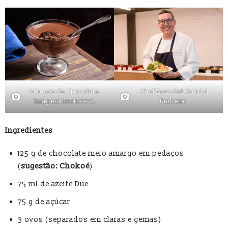
Mousse de chocolate.
Chef Zona Sul Gabriel
Imagem ilustrativa.
Pinheiro.
Ingredientes
125 g de chocolate meio amargo em pedaços
(
sugestão: Chokoé
)
75 ml de azeite Due
75 g de açúcar
3 ovos (separados em claras e gemas)