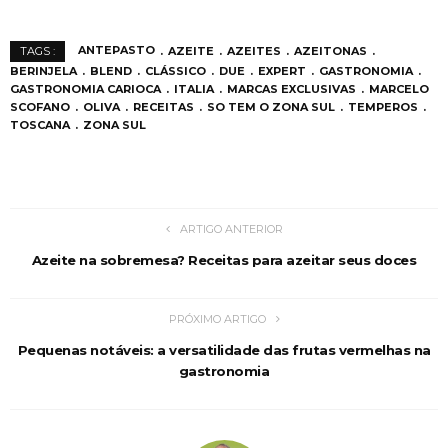
ANTEPASTO
AZEITE
AZEITES
AZEITONAS
TAGS :
BERINJELA
BLEND
CLÁSSICO
DUE
EXPERT
GASTRONOMIA
GASTRONOMIA CARIOCA
ITALIA
MARCAS EXCLUSIVAS
MARCELO
SCOFANO
OLIVA
RECEITAS
SO TEM O ZONA SUL
TEMPEROS
TOSCANA
ZONA SUL
ARTIGO ANTERIOR
Azeite na sobremesa? Receitas para azeitar seus doces
PRÓXIMO ARTIGO
Pequenas notáveis: a versatilidade das frutas vermelhas na
gastronomia