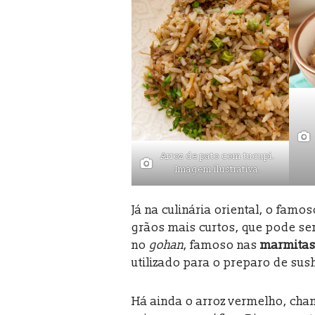
Arroz de pato com tucupi.
Imagem ilustrativa.
Já na culinária oriental, o famos
grãos mais curtos, que pode s
no
gohan
, famoso nas
marmitas
utilizado para o preparo de sush
Há ainda o arroz vermelho, cha