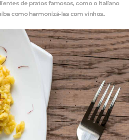
dientes de pratos famosos, como o italiano
saiba como harmonizá-las com vinhos.