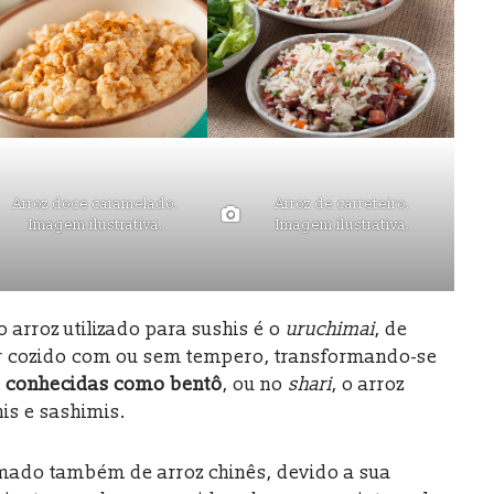
Arroz doce caramelado.
Arroz de carreteiro.
Imagem ilustrativa.
Imagem ilustrativa.
o arroz utilizado para sushis é o
uruchimai
, de
er cozido com ou sem tempero, transformando-se
 conhecidas como bentô
, ou no
shari
, o arroz
is e sashimis.
mado também de arroz chinês, devido a sua