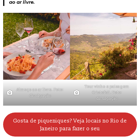
ao ar livre.
Tour vinho e paisagem
Almoço ao ar livre. Foto:
Cristofoli. Foto:
divulgação
divulgação
Gosta de piqueniques? Veja locais no Rio de
Janeiro para fazer o seu