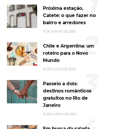
1
Próxima estação,
Catete: o que fazer no
bairro e arredores
2
11 DE JUNHO DE 2026
Chile e Argentina: um
roteiro para o Novo
Mundo
3
10 DE JULHO DE 2025
Passeio a dois:
destinos românticos
gratuitos no Rio de
Janeiro
4
10 DE JUNHO DE 2025
Em busca da salada