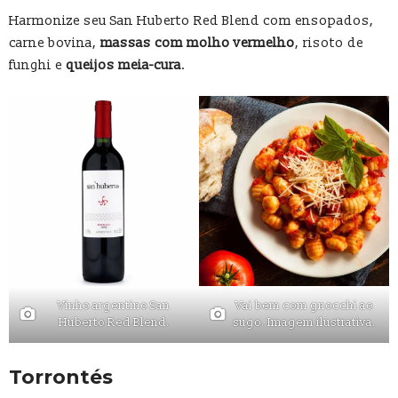
Harmonize seu San Huberto Red Blend com ensopados,
carne bovina,
massas com molho vermelho
, risoto de
funghi e
queijos meia-cura
.
Vinho argentino San
Vai bem com gnocchi ao
Huberto Red Blend.
sugo. Imagem ilustrativa.
Torrontés