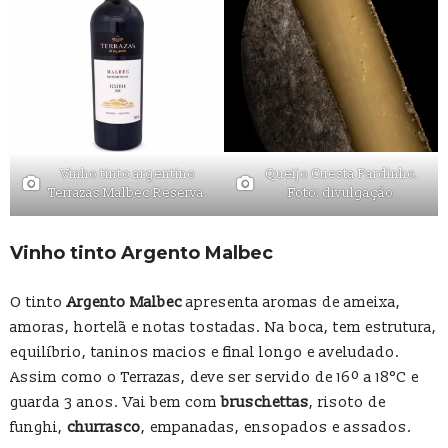
Vinho tinto argentino
Queijo Cuesta Pardinho.
Terrazas Malbec Reserva.
Foto: divulgação.
Vinho tinto Argento Malbec
O tinto
Argento Malbec
apresenta aromas de ameixa,
amoras, hortelã e notas tostadas. Na boca, tem estrutura,
equilíbrio, taninos macios e final longo e aveludado.
Assim como o Terrazas, deve ser servido de 16º a 18°C e
guarda 3 anos. Vai bem com
bruschettas
, risoto de
funghi,
churrasco
, empanadas, ensopados e assados.