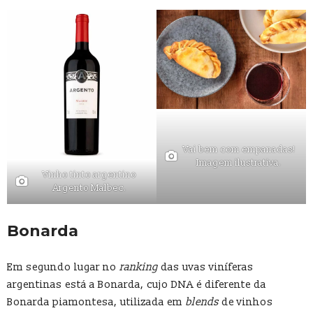
Vai bem com empanadas!
Imagem ilustrativa.
Vinho tinto argentino
Argento Malbec.
Bonarda
Em segundo lugar no
ranking
das uvas viníferas
argentinas está a Bonarda, cujo DNA é diferente da
Bonarda piamontesa, utilizada em
blends
de vinhos