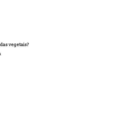
idas vegetais?
a