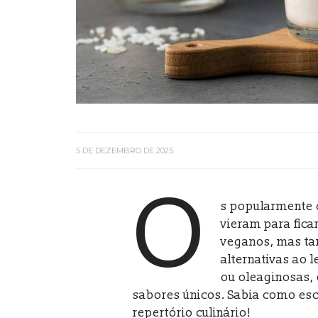
5 DE DEZEMBRO DE 2025
O
s popularmente 
vieram para fic
veganos, mas ta
alternativas ao l
ou oleaginosas, e
sabores únicos. Sabia como esc
repertório culinário!