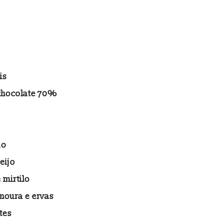
is
chocolate 70%
do
eijo
 mirtilo
enoura e ervas
tes