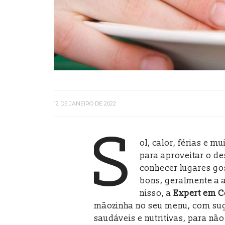
12 DE JANEIRO DE 2022
S
ol, calor, férias e m
para aproveitar o de
conhecer lugares go
bons, geralmente a 
nisso, a
Expert em C
mãozinha no seu menu, com su
saudáveis e nutritivas, para nã