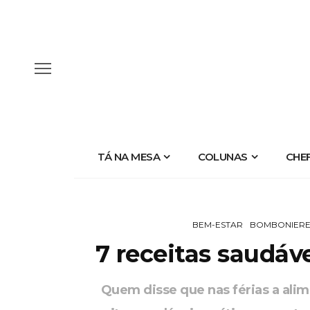
TÁ NA MESA
COLUNAS
CHE
BEM-ESTAR
BOMBONIER
7 receitas saudáve
Quem disse que nas férias a ali