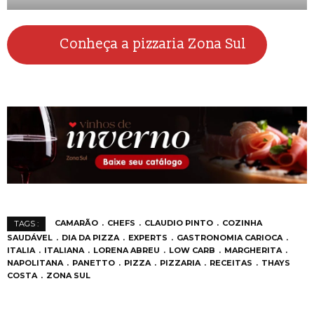
Conheça a pizzaria Zona Sul
CAMARÃO
CHEFS
CLAUDIO PINTO
COZINHA
TAGS :
SAUDÁVEL
DIA DA PIZZA
EXPERTS
GASTRONOMIA CARIOCA
ITALIA
ITALIANA
LORENA ABREU
LOW CARB
MARGHERITA
NAPOLITANA
PANETTO
PIZZA
PIZZARIA
RECEITAS
THAYS
COSTA
ZONA SUL