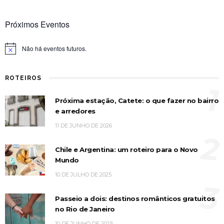
Próximos Eventos
Não há eventos futuros.
Notice
ROTEIROS
1
Próxima estação, Catete: o que fazer no bairro
e arredores
11 DE JUNHO DE 2026
2
Chile e Argentina: um roteiro para o Novo
Mundo
10 DE JULHO DE 2025
3
Passeio a dois: destinos românticos gratuitos
no Rio de Janeiro
10 DE JUNHO DE 2025