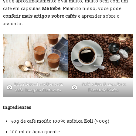
500g aproximadamente e vai muito, muito bem com um
café em cápsulas
Me Bebe
. Falando nisso, você pode
conferir mais artigos sobre cafés
e aprender sobre o
assunto.
Brigadeiro de colher com
Café: o Brasil ama. Foto:
café. Imagem ilustrativa.
Fernando Mafra.
Ingredientes
50g de café moído 100% arábica
Zoli
(500g)
100 ml de água quente