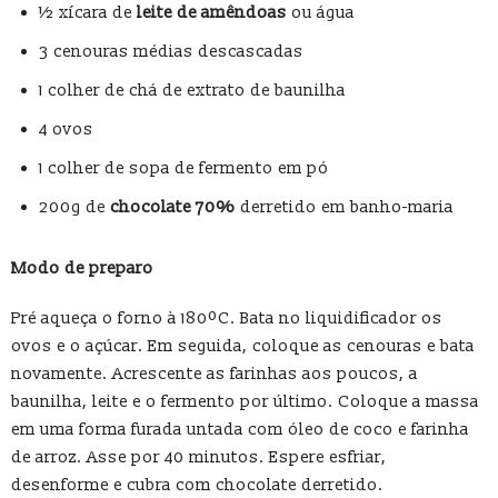
½ xícara de
leite de amêndoas
ou água
3 cenouras médias descascadas
1 colher de chá de extrato de baunilha
4 ovos
1 colher de sopa de fermento em pó
200g de
chocolate 70%
derretido em banho-maria
Modo de preparo
Pré aqueça o forno à 180ºC. Bata no liquidificador os
ovos e o açúcar. Em seguida, coloque as cenouras e bata
novamente. Acrescente as farinhas aos poucos, a
baunilha, leite e o fermento por último. Coloque a massa
em uma forma furada untada com óleo de coco e farinha
de arroz. Asse por 40 minutos. Espere esfriar,
desenforme e cubra com chocolate derretido.