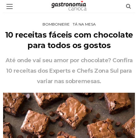
BOMBONIERE
TÁ NA MESA
10 receitas fáceis com chocolate
para todos os gostos
Até onde vai seu amor por chocolate? Confira
10 receitas dos Experts e Chefs Zona Sul para
variar nas sobremesas.