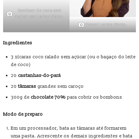
Bombom de coco sem
açúcar por Lorena Abreu.
Expert Lorena Abreu.
Ingredientes
3 xícaras coco ralado sem açúcar (ou o bagaço do leite
de coco)
20
castanhas-do-pará
20
tâmaras
grandes sem caroço
300g de
chocolate 70%
para cobrir os bombons
Modo de preparo
Em um processador, bata as tâmaras até formarem
uma pasta. Acrescente os demais ingredientes e bata