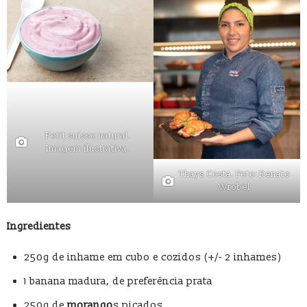
Petit suisse natural.
Imagem ilustrativa.
Thays Costa. Foto: Renato
Wrobel
Ingredientes
250g de inhame em cubo e cozidos (+/- 2 inhames)
1 banana madura, de preferência prata
250g de
morango
s picados