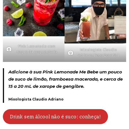
Pink Lemonade com
Mixologista Claudio
toque da coquetelaria
Adriano. Foto: Zona Sul
Adicione à sua Pink Lemonade Me Bebe um pouco
de suco de limão, framboesa macerada, e cerca de
15 a 20 mL de xarope de gengibre.
Mixologista Claudio Adriano
Drink sem álcool não é suco: conheça!