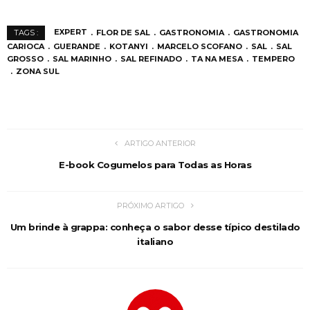
EXPERT
FLOR DE SAL
GASTRONOMIA
GASTRONOMIA
TAGS :
CARIOCA
GUERANDE
KOTANYI
MARCELO SCOFANO
SAL
SAL
GROSSO
SAL MARINHO
SAL REFINADO
TA NA MESA
TEMPERO
ZONA SUL
ARTIGO ANTERIOR
E-book Cogumelos para Todas as Horas
PRÓXIMO ARTIGO
Um brinde à grappa: conheça o sabor desse típico destilado
italiano