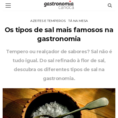
AZEITES E TEMPEROS
TÁ NA MESA
Os tipos de sal mais famosos na
gastronomia
Tempero ou realçador de sabores? Sal não é
tudo igual. Do sal refinado à flor de sal,
descubra os diferentes tipos de sal na
gastronomia.