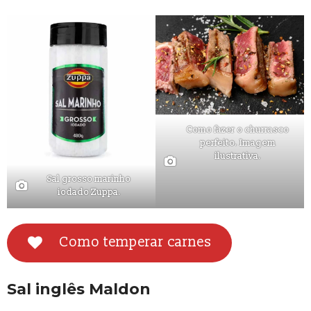
Como fazer o churrasco
perfeito. Imagem
ilustrativa.
Sal grosso marinho
iodado Zuppa.
Como temperar carnes
Sal inglês Maldon