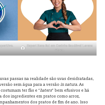
peritivo.
Expert Zona Sul em Cozinha Saudável Lorena
Abreu.
uvas passas na realidade são uvas desidratadas,
 versão sem água para a versão
in natura.
As
 costumam ter fãs e “
haters
” bem efusivos e há
a dos ingredientes em pratos como arroz,
companhamentos dos pratos de fim de ano. Isso