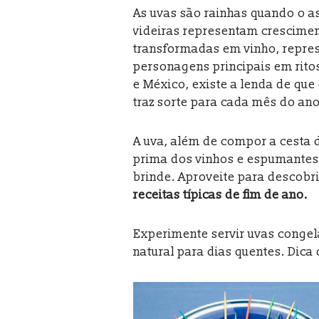
As uvas são rainhas quando o a
videiras representam cresciment
transformadas em vinho, repres
personagens principais em rito
e México, existe a lenda de que
traz sorte para cada mês do an
A uva, além de compor a cesta 
prima dos vinhos e espumante
brinde. Aproveite para descob
receitas típicas de fim de ano.
Experimente servir uvas cong
natural para dias quentes. Dic