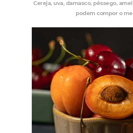
Cereja, uva, damasco, pêssego, amei
podem compor o menu