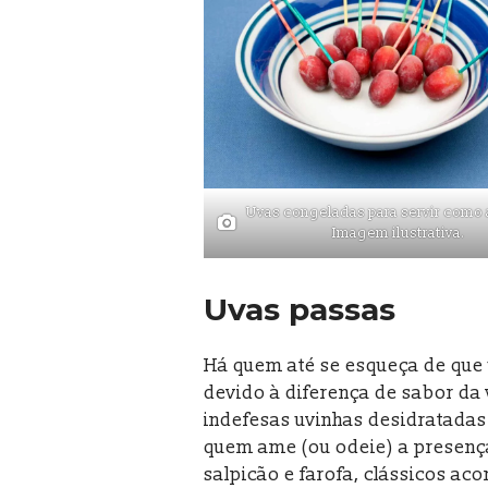
Uvas congeladas para servir como a
Imagem ilustrativa.
Uvas passas
Há quem até se esqueça de que 
devido à diferença de sabor da
indefesas uvinhas desidratadas
quem ame (ou odeie) a presenç
salpicão e farofa, clássicos a