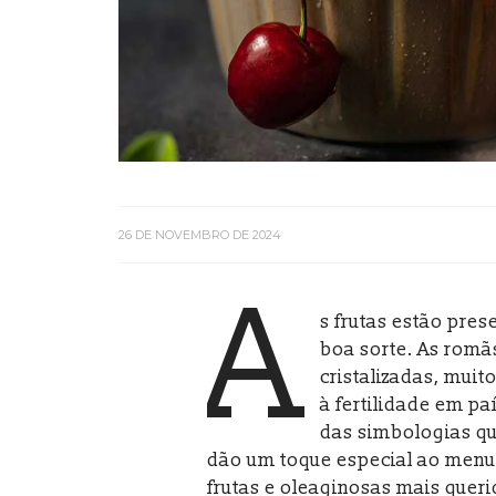
26 DE NOVEMBRO DE 2024
A
s frutas estão pre
boa sorte. As romã
cristalizadas, muit
à fertilidade em p
das simbologias qu
dão um toque especial ao menu 
frutas e oleaginosas mais queri