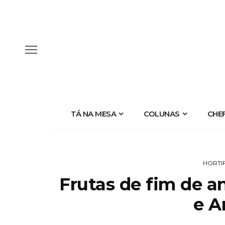
TÁ NA MESA
COLUNAS
CHE
HORTI
Frutas de fim de an
e A