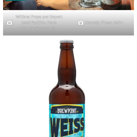
Witbier Praya por Expert
José Padilha. Foto:
Cerveja Pilsen Odin.
divulgação Zona Sul.