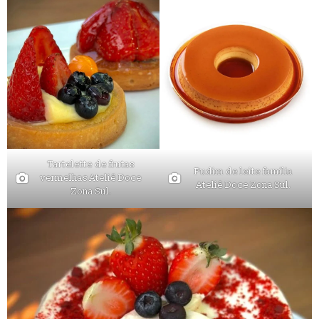
Tartelette de frutas
Pudim de leite família
vermelhas Ateliê Doce
Ateliê Doce Zona Sul.
Zona Sul.