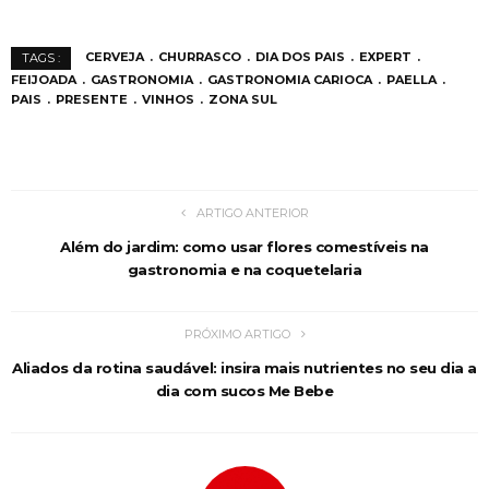
CERVEJA
CHURRASCO
DIA DOS PAIS
EXPERT
TAGS :
FEIJOADA
GASTRONOMIA
GASTRONOMIA CARIOCA
PAELLA
PAIS
PRESENTE
VINHOS
ZONA SUL
ARTIGO ANTERIOR
Além do jardim: como usar flores comestíveis na
gastronomia e na coquetelaria
PRÓXIMO ARTIGO
Aliados da rotina saudável: insira mais nutrientes no seu dia a
dia com sucos Me Bebe